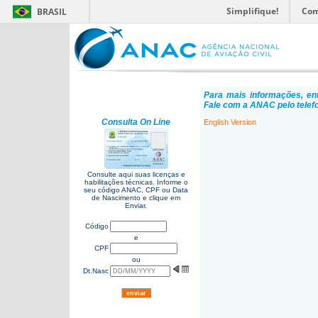
Simplifique!
Com
BRASIL
Para mais informações, en
Fale com a ANAC pelo telef
Consulta On Line
English Version
Consulte aqui suas licenças e
habilitações técnicas. Informe o
seu código ANAC, CPF ou Data
de Nascimento e clique em
Enviar.
Código
e
CPF
ou
Dt.Nasc